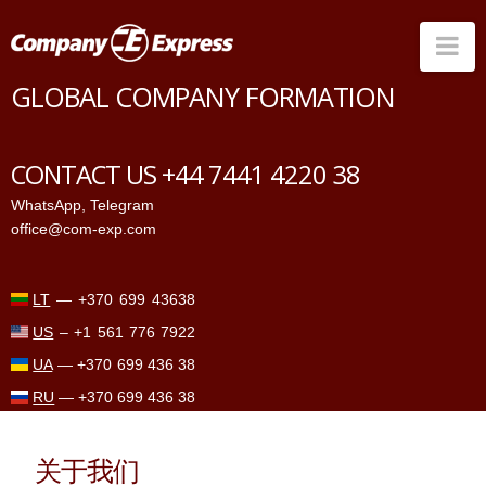
Na
GLOBAL COMPANY FORMATION
Countries
Corporate Services
CONTACT US +44 7441 4220 38
Prices
WhatsApp
,
Telegram
office@com-exp.com
Why us
Contacts
LT
—
+370 699 43638
US
–
+1 561 776 7922
UA
—
+370 699 436 38
RU
—
+370 699 436 38
关于我们