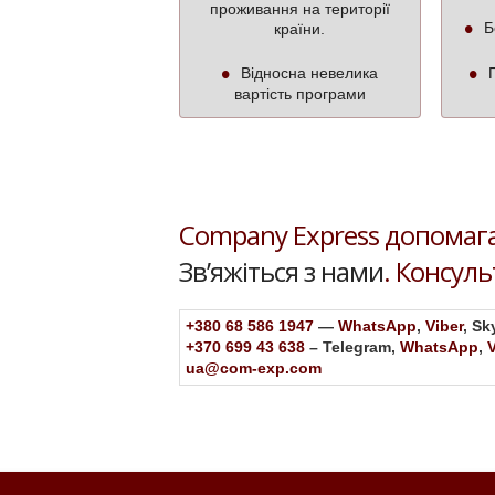
проживання на території
Бе
країни.
Відносна невелика
П
вартість програми
Company Express допомага
Зв’яжіться з нами
. Консул
+380 68 586 1947
—
WhatsApp
,
Viber
, Sk
+370 699 43 638
– Telegram,
WhatsApp
,
ua@com-exp.com
Eva
Швейцарія
Petrovska