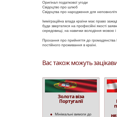
Оригінал податкової угоди
Свідоцтво про шлюб
Свідоцтва про народження для неповнолітні
Імміграційна влада країни має право зажа
буде звертатися на професійні якості заявн
середовищі, на навички володіння мовою і в
Прохання про прийняття до громадянства Ш
постійного проживання в країні.
Вас також можуть зацікави
Золота віза
Португалії
п
Мінімальні вимоги до
не