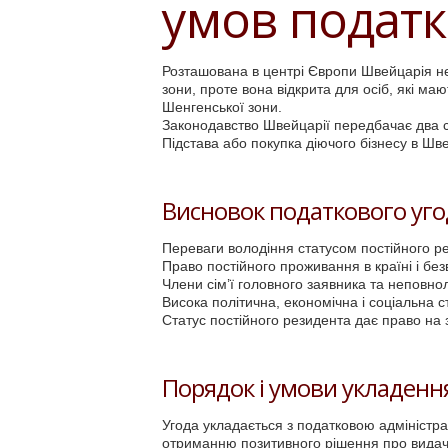
умов податк
Розташована в центрі Європи Швейцарія не
зони, проте вона відкрита для осіб, які маю
Шенгенської зони.
Законодавство Швейцарії передбачає два с
Підстава або покупка діючого бізнесу в Шв
Висновок податкового уг
Переваги володіння статусом постійного р
Право постійного проживання в країні і без
Члени сім’ї головного заявника та неповно
Висока політична, економічна і соціальна с
Статус постійного резидента дає право н
Порядок і умови укладенн
Угода укладається з податковою адміністр
отриманню позитивного рішення про видач