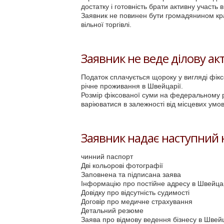
достатку і готовність брати активну участь 
Заявник не повинен бути громадянином кра
вільної торгівлі.
Заявник не веде ділову акт
Податок сплачується щороку у вигляді фікс
річне проживання в Швейцарії.
Розмір фіксованої суми на федеральному р
варіюватися в залежності від місцевих умов
Заявник надає наступний н
чинний паспорт
Дві кольорові фотографії
Заповнена та підписана заява
Інформацію про постійне адресу в Швейцар
Довідку про відсутність судимості
Договір про медичне страхування
Детальний резюме
Заява про відмову ведення бізнесу в Швейц