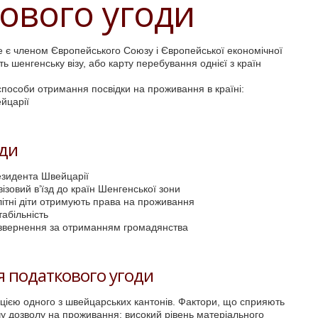
ового угоди
 є членом Європейського Союзу і Європейської економічної
ть шенгенську візу, або карту перебування однієї з країн
пособи отримання посвідки на проживання в країні:
ейцарії
оди
езидента Швейцарії
візовий в’їзд до країн Шенгенської зони
літні діти отримують права на проживання
табільність
а звернення за отриманням громадянства
я податкового угоди
ацією одного з швейцарських кантонів. Фактори, що сприяють
у дозволу на проживання: високий рівень матеріального