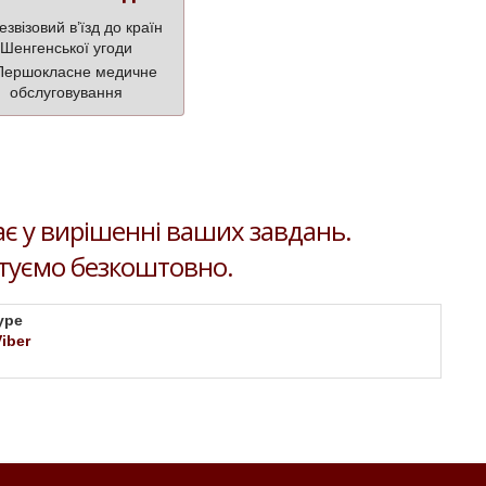
звізовий в’їзд до країн
Шенгенської угоди
ершокласне медичне
обслуговування
є у вирішенні ваших завдань.
ьтуємо безкоштовно.
ype
Viber