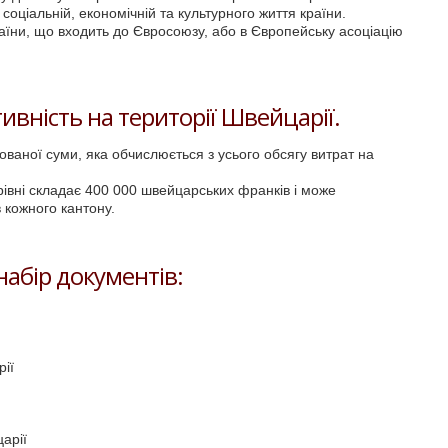
в соціальній, економічній та культурного життя країни.
їни, що входить до Євросоюзу, або в Європейську асоціацію
ивність на території Швейцарії.
ованої суми, яка обчислюється з усього обсягу витрат на
івні складає 400 000 швейцарських франків і може
 кожного кантону.
абір документів:
ії
арії