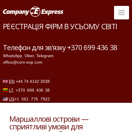
Na
РЕЄСТРАЦІЯ ФІРМ В УСЬОМУ СВІТІ
Країни
Банки
Телефон для зв'язку +370 699 436 38
Послуги
WhatsApp
,
Viber
,
Telegram
office@com-exp.com
Ціна
Чому ми
EN
+44 74 4142 2038
Контакти
LT
+370 699 436 38
FAQ
US
+1 561 776 7922
Маршаллові острови —
сприятливі умови для