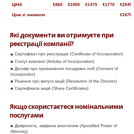
ЦІНА
€865
€105
0
€14
75
€1770
€2045
Ціна зі знижкою
€
1670
Які документи ви отримуєте при
реєстрації компанії?
Сертифікат про реєстрацію (Certificate of Incorporation)
Статут компанії (Articles of Incorporation)
Договір про призначення посадових осіб (Consent of
Incorporator)
Рішення про випуск акцій (Resolution of the Director)
Сертифікати акцій (Share Certificates)
Якщо скористаєтеся номінальними
послугами
Довіреність, завірена апостилем (Apostilled Power of
Attorney)