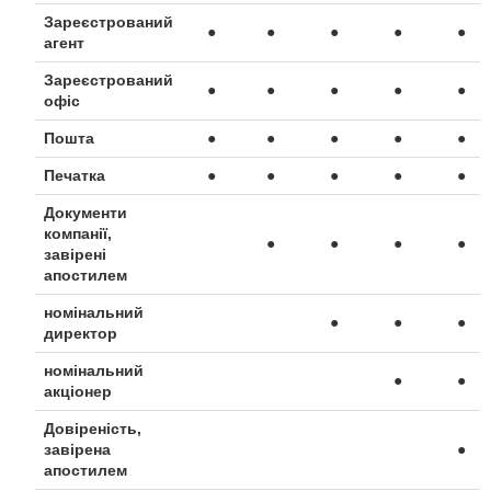
Зареєстрований
●
●
●
●
●
агент
Зареєстрований
●
●
●
●
●
офіс
Пошта
●
●
●
●
●
П
ечатка
●
●
●
●
●
Документи
компанії,
●
●
●
●
завірені
апостилем
номінальний
●
●
●
директор
номінальний
●
●
акціонер
Довіреність,
завірена
●
апостилем