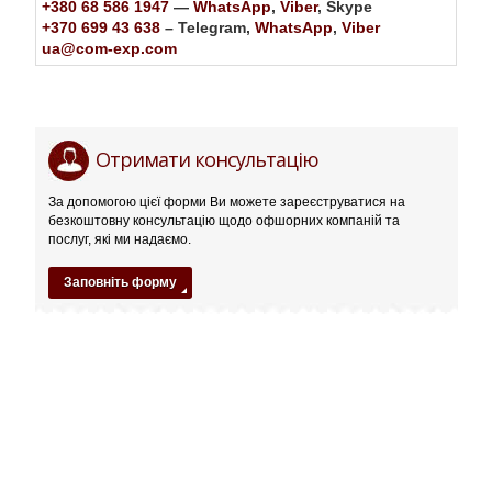
+380 68 586 1947
—
WhatsApp
,
Viber
, Skype
+370 699 43 638
– Telegram,
WhatsApp
,
Viber
ua@com-exp.com
Маршаллові
22ce*com
Отримати консультацію
острови
—
За допомогою цієї форми Ви можете зареєструватися на
безкоштовну консультацію щодо офшорних компаній та
сприятливі
послуг, які ми надаємо.
умови
Заповніть форму
для
міжнародного
бізнесу
02.18.2018