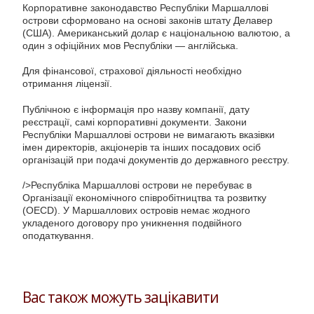
Корпоративне законодавство Республіки Маршаллові
острови сформовано на основі законів штату Делавер
(США). Американський долар є національною валютою, а
один з офіційних мов Республіки — англійська.
Для фінансової, страхової діяльності необхідно
отримання ліцензії.
Публічною є інформація про назву компанії, дату
реєстрації, самі корпоративні документи. Закони
Республіки Маршаллові острови не вимагають вказівки
імен директорів, акціонерів та інших посадових осіб
організацій при подачі документів до державного реєстру.
/>Республіка Маршаллові острови не перебуває в
Організації економічного співробітництва та розвитку
(OECD). У Маршаллових островів немає жодного
укладеного договору про уникнення подвійного
оподаткування.
Вас також можуть зацікавити