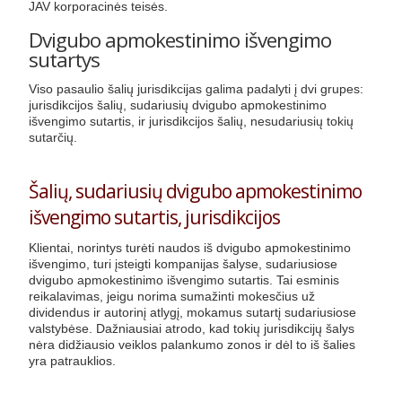
JAV korporacinės teisės.
Dvigubo apmokestinimo išvengimo
sutartys
Viso pasaulio šalių jurisdikcijas galima padalyti į dvi grupes:
jurisdikcijos šalių, sudariusių dvigubo apmokestinimo
išvengimo sutartis, ir jurisdikcijos šalių, nesudariusių tokių
sutarčių.
Šalių, sudariusių dvigubo apmokestinimo
išvengimo sutartis, jurisdikcijos
Klientai, norintys turėti naudos iš dvigubo apmokestinimo
išvengimo, turi įsteigti kompanijas šalyse, sudariusiose
dvigubo apmokestinimo išvengimo sutartis. Tai esminis
reikalavimas, jeigu norima sumažinti mokesčius už
dividendus ir autorinį atlygį, mokamus sutartį sudariusiose
valstybėse. Dažniausiai atrodo, kad tokių jurisdikcijų šalys
nėra didžiausio veiklos palankumo zonos ir dėl to iš šalies
yra patrauklios.