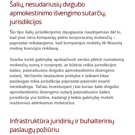
Šalių, nesudariusių dvigubo
apmokestinimo išvengimo sutarčių,
jurisdikcijos
Šio tipo šalių jurisdikcijomis daugiausia naudojamasi dėl to,
kad jose nėra kompanijų pelno korporacinių mokesčių –
paprastai reikalaujama, kad kompanijos mokėtų tik fiksuotą
metinę licencijos rinkliavą.
Svarbu turėti galimybę apskaičiuoti verslui plėtoti numatomą
mokesčių sumą ir nuspręsti, ar būtinai reikia jurisdikcijos
šalies, pasirašiusios dvigubo apmokestinimo išvengimo
sutartį. Verčiantis tarptautine prekyba ir teikiant kitas
paslaugas tokia jurisdikcija paprastai pasirodo esanti
nereikalinga. Tačiau investuojant į kai kurias šalis dvigubo
apmokestinimo išvengimo sutartį pasirašiusios šalies
jurisdikcija yra būtina, kadangi ji teikia galimybę mokėti
mažesnius atitinkamus mokesčius.
Infrastruktūra juridinių ir buhalterinių
paslaugų požiūriu