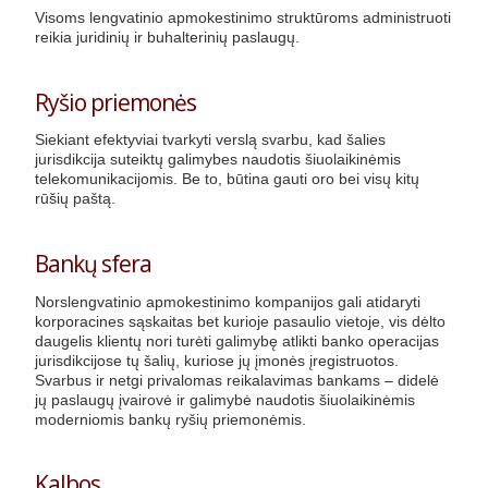
Visoms lengvatinio apmokestinimo struktūroms administruoti
reikia juridinių ir buhalterinių paslaugų.
Ryšio priemonės
Siekiant efektyviai tvarkyti verslą svarbu, kad šalies
jurisdikcija suteiktų galimybes naudotis šiuolaikinėmis
telekomunikacijomis. Be to, būtina gauti oro bei visų kitų
rūšių paštą.
Bankų sfera
Norslengvatinio apmokestinimo kompanijos gali atidaryti
korporacines sąskaitas bet kurioje pasaulio vietoje, vis dėlto
daugelis klientų nori turėti galimybę atlikti banko operacijas
jurisdikcijose tų šalių, kuriose jų įmonės įregistruotos.
Svarbus ir netgi privalomas reikalavimas bankams – didelė
jų paslaugų įvairovė ir galimybė naudotis šiuolaikinėmis
moderniomis bankų ryšių priemonėmis.
Kalbos