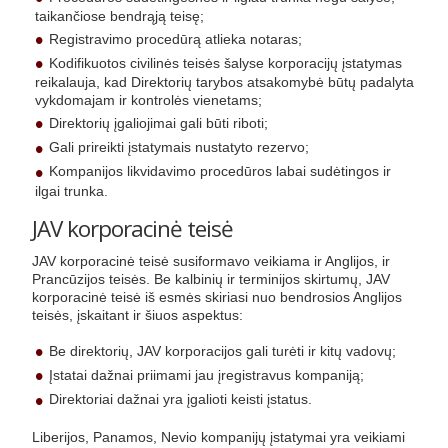
taikančiose bendrąją teisę;
Registravimo procedūrą atlieka notaras;
Kodifikuotos civilinės teisės šalyse korporacijų įstatymas
reikalauja, kad Direktorių tarybos atsakomybė būtų padalyta
vykdomajam ir kontrolės vienetams;
Direktorių įgaliojimai gali būti riboti;
Gali prireikti įstatymais nustatyto rezervo;
Kompanijos likvidavimo procedūros labai sudėtingos ir
ilgai trunka.
JAV korporacinė teisė
JAV korporacinė teisė susiformavo veikiama ir Anglijos, ir
Prancūzijos teisės. Be kalbinių ir terminijos skirtumų, JAV
korporacinė teisė iš esmės skiriasi nuo bendrosios Anglijos
teisės, įskaitant ir šiuos aspektus:
Be direktorių, JAV korporacijos gali turėti ir kitų vadovų;
Įstatai dažnai priimami jau įregistravus kompaniją;
Direktoriai dažnai yra įgalioti keisti įstatus.
Liberijos, Panamos, Nevio kompanijų įstatymai yra veikiami