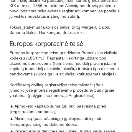
nominalių akcininkų panaudojimas, kurios grindžiamos dar
XIX a. teise. 1856 m. priimtas Akcinių bendrovių įstatymu
buvo įtvirtintas reikalavimas registruoti kompanijas pateikus
jų veiklos nuostatus ir steigimo sutartį.
Tokius įstatymus taiko šios šalys: Britų Mergelių Salos,
Bahamų Salos, Honkongas, Belizas ir kt.
Europos korporacinė teisė
Europos korporacinė teisė grindžiama Prancūzijos civiliniu
kodeksu (1864 m.). Paprastai ji skirtinga uždaro tipo
akcinėms bendrovėms (turinčioms nedidelį pradinį įstatinį
kapitalą ir nedidelį akcininkų skaičių) ir atviro tipo akcinėms
bendrovėms (kurios gali leisti viešai kotiruojamas akcijas).
Kodifikuotą civilinę registracijos teisę taikančių šalių
jurisdikcijose įmonės registravimo procedūrai būdingi šie
ypatumai (palyginti su bendrąja Anglijos teise):
Apmokėto kapitalo suma turi būti pasirašyta prieš
įregistruojant kompaniją;
Akcininkų (pasirašančiųjų) įgaliojimai atsispindi
kompanijos steigimo dokumentuose;
Procedūros sudėtingesnės ir ilgiau trunka negu šalyse,