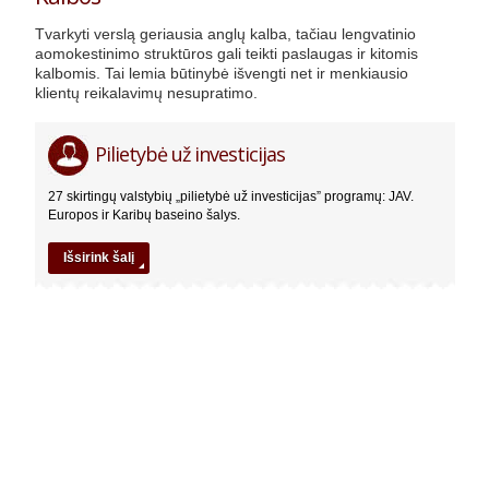
Tvarkyti verslą geriausia anglų kalba, tačiau lengvatinio
aomokestinimo struktūros gali teikti paslaugas ir kitomis
kalbomis. Tai lemia būtinybė išvengti net ir menkiausio
klientų reikalavimų nesupratimo.
Jurisdikcijos
22ce*com
Pilietybė už investicijas
pasirinkimo
kriterijai
27 skirtingų valstybių „pilietybė už investicijas” programų: JAV.
02.13.2018
Europos ir Karibų baseino šalys.
Išsirink šalį