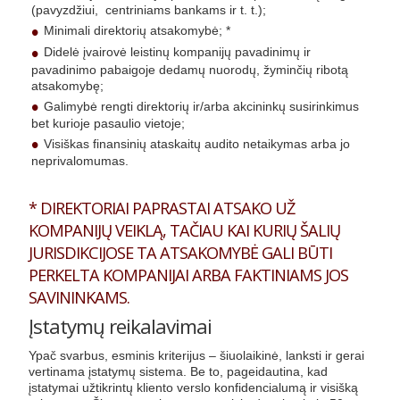
(pavyzdžiui, centriniams bankams ir t. t.);
Minimali direktorių atsakomybė; *
Didelė įvairovė leistinų kompanijų pavadinimų ir
pavadinimo pabaigoje dedamų nuorodų, žyminčių ribotą
atsakomybę;
Galimybė rengti direktorių ir/arba akcininkų susirinkimus
bet kurioje pasaulio vietoje;
Visiškas finansinių ataskaitų audito netaikymas arba jo
neprivalomumas.
* DIREKTORIAI PAPRASTAI ATSAKO UŽ
KOMPANIJŲ VEIKLĄ, TAČIAU KAI KURIŲ ŠALIŲ
JURISDIKCIJOSE TA ATSAKOMYBĖ GALI BŪTI
PERKELTA KOMPANIJAI ARBA FAKTINIAMS JOS
SAVININKAMS.
Įstatymų reikalavimai
Ypač svarbus, esminis kriterijus – šiuolaikinė, lanksti ir gerai
vertinama įstatymų sistema. Be to, pageidautina, kad
įstatymai užtikrintų kliento verslo konfidencialumą ir visišką