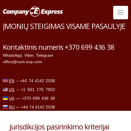
Na
ĮMONIŲ STEIGIMAS VISAME PASAULYJE
Šalys
Sąskaitų atidarymas
Kontaktinis numeris +370 699 436 38
Paslaugos
WhatsApp
,
Viber
,
Telegram
office@com-exp.com
Kainos
Kontaktai
EN
–
+44 74 4142 2038
US
–
+1 561 776 7922
UA
—
+370 699 436 38
RU
—
+44 74 4142 2038
Jurisdikcijos pasirinkimo kriterijai