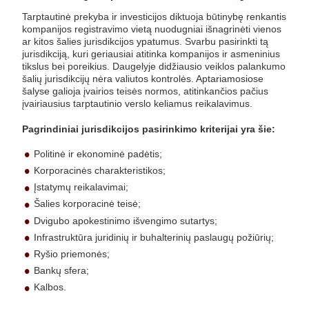
Tarptautinė prekyba ir investicijos diktuoja būtinybę renkantis
kompanijos registravimo vietą nuodugniai išnagrinėti vienos
ar kitos šalies jurisdikcijos ypatumus. Svarbu pasirinkti tą
jurisdikciją, kuri geriausiai atitinka kompanijos ir asmeninius
tikslus bei poreikius. Daugelyje didžiausio veiklos palankumo
šalių jurisdikcijų nėra valiutos kontrolės. Aptariamosiose
šalyse galioja įvairios teisės normos, atitinkančios pačius
įvairiausius tarptautinio verslo keliamus reikalavimus.
Pagrindiniai jurisdikcijos pasirinkimo kriterijai yra šie:
Politinė ir ekonominė padėtis;
Korporacinės charakteristikos;
Įstatymų reikalavimai;
Šalies korporacinė teisė;
Dvigubo apokestinimo išvengimo sutartys;
Infrastruktūra juridinių ir buhalterinių paslaugų požiūrių;
Ryšio priemonės;
Bankų sfera;
Kalbos.