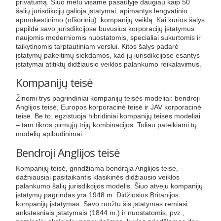
privatumą. Šiuo metu visame pasaulyje daugiau kaip 50
šalių jurisdikcijų galioja įstatymai, apimantys lengvatinio
apmokestinimo (ofšorinių) kompanijų veiklą. Kai kurios šalys
papildė savo jurisdikcijose buvusius korporacijų įstatymus
naujomis moderniomis nuostatomis, specialiai sukurtomis ir
taikytinomis tarptautiniam verslui. Kitos šalys padarė
įstatymų pakeitimų siekdamos, kad jų jurisdikcijose esantys
įstatymai atitiktų didžiausio veiklos palankumo reikalavimus.
Kompanijų teisė
Žinomi trys pagrindiniai kompanijų teisės modeliai: bendroji
Anglijos teisė, Europos korporacinė teisė ir JAV korporacinė
teisė. Be to, egzistuoja hibridiniai kompanijų teisės modeliai
– tam tikros pirmųjų trijų kombinacijos. Toliau pateikiami tų
modelių apibūdinimai.
Bendroji Anglijos teisė
Kompanijų teisė, grindžiama bendrąja Anglijos teise, –
dažniausiai pasitaikantis klasikinės didžiausio veiklos
palankumo šalių jurisdikcijos modelis. Šiuo atveju kompanijų
įstatymų pagrindas yra 1948 m. Didžiosios Britanijos
kompanijų įstatymas. Savo ruožtu šis įstatymas remiasi
ankstesniais įstatymais (1844 m.) ir nuostatomis, pvz.,