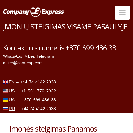
Na
ĮMONIŲ STEIGIMAS VISAME PASAULYJE
Šalys
Sąskaitų atidarymas
Kontaktinis numeris +370 699 436 38
Paslaugos
WhatsApp
,
Viber
,
Telegram
office@com-exp.com
Kainos
Kontaktai
EN
–
+44 74 4142 2038
US
–
+1 561 776 7922
UA
—
+370 699 436 38
RU
—
+44 74 4142 2038
Įmonės steigimas Panamos