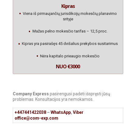
Kipras
Viena iš pirmaujančių jurisdikcijų mokesčių planavimo
srityje
Mažas pelno mokesčio tarifas – 12,5 proc.
Kipras yra pasirašęs 45 dvišalius prekybos susitarimus
Nėra kapitalo prieaugio mokesčio
NUO €3000
Company Express
pasirengusi padėti išspręsti jūsų
problemas. Konsultacijos yra nemokamos.
+447441422038
–
WhatsApp
,
Viber
office@com-exp.com