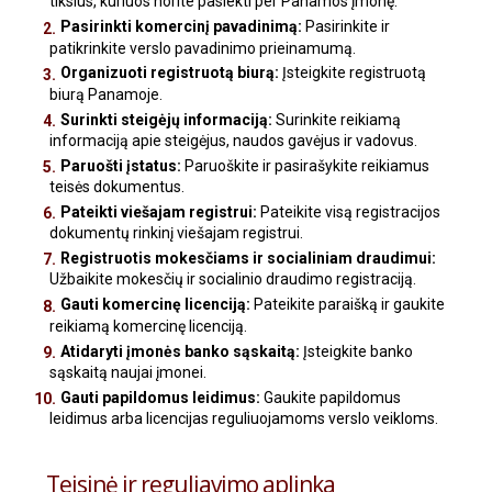
tikslus, kuriuos norite pasiekti per Panamos įmonę.
Pasirinkti komercinį pavadinimą:
Pasirinkite ir
patikrinkite verslo pavadinimo prieinamumą.
Organizuoti registruotą biurą:
Įsteigkite registruotą
biurą Panamoje.
Surinkti steigėjų informaciją:
Surinkite reikiamą
informaciją apie steigėjus, naudos gavėjus ir vadovus.
Paruošti įstatus:
Paruoškite ir pasirašykite reikiamus
teisės dokumentus.
Pateikti viešajam registrui:
Pateikite visą registracijos
dokumentų rinkinį viešajam registrui.
Registruotis mokesčiams ir socialiniam draudimui:
Užbaikite mokesčių ir socialinio draudimo registraciją.
Gauti komercinę licenciją:
Pateikite paraišką ir gaukite
reikiamą komercinę licenciją.
Atidaryti įmonės banko sąskaitą:
Įsteigkite banko
sąskaitą naujai įmonei.
Gauti papildomus leidimus:
Gaukite papildomus
leidimus arba licencijas reguliuojamoms verslo veikloms.
Teisinė ir reguliavimo aplinka