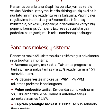
Panamos palanki teisinė aplinka palaiko įvairias verslo
veiklas. Vietiniai įstatymai leidžia skirtingų rūšių akcijas ir
nustato minimalų rezidentūros reikalavimą. Pagrindinės
reguliavimo institucijos yra Ekonomikos ir finansų
ministerija, Mokesčių inspekcija ir Nacionalinė vertybinių
popierių komisija. Company Express specialistai gali
padėti su biuro įsteigimu ir teikti nominantų paslaugas.
Panamos mokesčių sistema
Panamos mokesčių sistema siūlo reikšmingus privalumus
registruotoms įmonėms:
Asmens pajamų mokestis:
Taikomas progresinis
tarifas, maksimalus tarifas yra 25% rezidentams ir 15%
nerezidentams.
Pridėtinės vertės mokestis (PVM):
7% PVM
taikomas prekėms ir paslaugoms.
Pelno mokesčio tarifai:
Dividendai apmokestinami
5%, 10% arba 20%, o palūkanos ir autorinės teisės
apmokestinamos 12,5%.
Kapitalo prieaugio mokestis:
Priklauso nuo sandorio
tipo ir vertės.