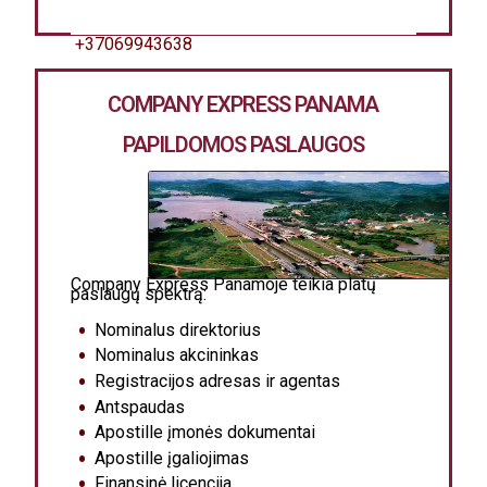
+37069943638
COMPANY EXPRESS PANAMA
PAPILDOMOS PASLAUGOS
Company Express Panamoje teikia platų
paslaugų spektrą:
Nominalus direktorius
Nominalus akcininkas
Registracijos adresas ir agentas
Antspaudas
Apostille įmonės dokumentai
Apostille įgaliojimas
Finansinė licencija