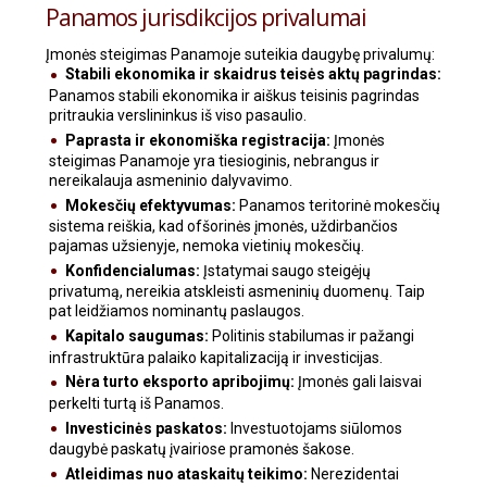
Panamos jurisdikcijos privalumai
Įmonės steigimas Panamoje suteikia daugybę privalumų:
Stabili ekonomika ir skaidrus teisės aktų pagrindas:
Panamos stabili ekonomika ir aiškus teisinis pagrindas
pritraukia verslininkus iš viso pasaulio.
Paprasta ir ekonomiška registracija:
Įmonės
steigimas Panamoje yra tiesioginis, nebrangus ir
nereikalauja asmeninio dalyvavimo.
Mokesčių efektyvumas:
Panamos teritorinė mokesčių
sistema reiškia, kad ofšorinės įmonės, uždirbančios
pajamas užsienyje, nemoka vietinių mokesčių.
Konfidencialumas:
Įstatymai saugo steigėjų
privatumą, nereikia atskleisti asmeninių duomenų. Taip
pat leidžiamos nominantų paslaugos.
Kapitalo saugumas:
Politinis stabilumas ir pažangi
infrastruktūra palaiko kapitalizaciją ir investicijas.
Nėra turto eksporto apribojimų:
Įmonės gali laisvai
perkelti turtą iš Panamos.
Investicinės paskatos:
Investuotojams siūlomos
daugybė paskatų įvairiose pramonės šakose.
Atleidimas nuo ataskaitų teikimo:
Nerezidentai