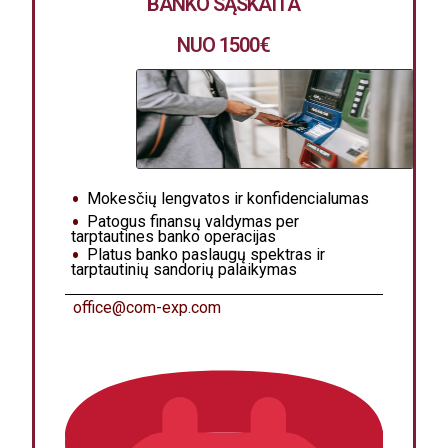
BANKO SĄSKAITA
NUO 1500
€
Mokesčių lengvatos ir konfidencialumas
Patogus finansų valdymas per
tarptautines banko operacijas
Platus banko paslaugų spektras ir
tarptautinių sandorių palaikymas
office@com-exp.com