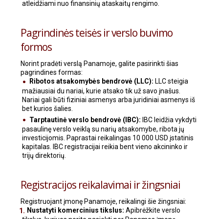
atleidžiami nuo finansinių ataskaitų rengimo.
Pagrindinės teisės ir verslo buvimo
formos
Norint pradėti verslą Panamoje, galite pasirinkti šias
pagrindines formas:
Ribotos atsakomybės bendrovė (LLC):
LLC steigia
mažiausiai du nariai, kurie atsako tik už savo įnašus.
Nariai gali būti fiziniai asmenys arba juridiniai asmenys iš
bet kurios šalies.
Tarptautinė verslo bendrovė (IBC):
IBC leidžia vykdyti
pasaulinę verslo veiklą su narių atsakomybe, ribota jų
investicijomis. Paprastai reikalingas 10 000 USD įstatinis
kapitalas. IBC registracijai reikia bent vieno akcininko ir
trijų direktorių.
Registracijos reikalavimai ir žingsniai
Registruojant įmonę Panamoje, reikalingi šie žingsniai:
Nustatyti komercinius tikslus:
Apibrėžkite verslo