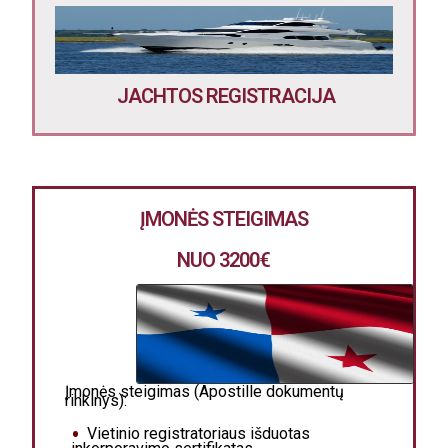
JACHTOS REGISTRACIJA
ĮMONĖS STEIGIMAS
NUO 3200
€
Įmonės steigimas (Apostille dokumentų
rinkinys):
Vietinio registratoriaus išduotas