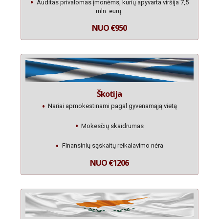
Auditas privalomas įmonėms, kurių apyvarta viršija 7,5
mln. eurų.
NUO €950
Škotija
Nariai apmokestinami pagal gyvenamąją vietą
Mokesčių skaidrumas
Finansinių sąskaitų reikalavimo nėra
NUO €1206