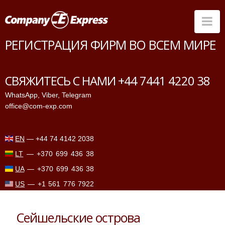
Na
РЕГИСТРАЦИЯ ФИРМ ВО ВСЕМ МИРЕ
Страны
Банки
СВЯЖИТЕСЬ С НАМИ +44 7441 4220 38
Услуги
WhatsApp
,
Viber
,
Telegram
office@com-exp.com
Прайс-лист
ПМЖ
EN
—
+44 74 4142 2038
Контакты
LT
—
+370 699 436 38
FAQ
UA
—
+370 699 436 38
US
—
+1 561 776 7922
Сейшельские острова