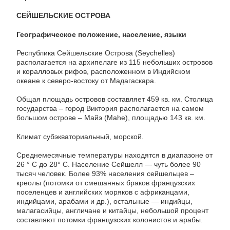
СЕЙШЕЛЬСКИЕ ОСТРОВА
Географическое положение, население, языки
Республика Сейшельские Острова (Seychelles)
располагается на архипелаге из 115 небольших островов
и коралловых рифов, расположенном в Индийском
океане к северо-востоку от Мадагаскара.
Общая площадь островов составляет 459 кв. км. Столица
государства – город Виктория располагается на самом
большом острове – Майэ (Mahe), площадью 143 кв. км.
Климат субэкваториальный, морской.
Среднемесячные температуры находятся в диапазоне от
26 ° C до 28° C. Население Сейшелл — чуть более 90
тысяч человек. Более 93% населения сейшельцев –
креолы (потомки от смешанных браков французских
поселенцев и английских моряков с африканцами,
индийцами, арабами и др.), остальные — индийцы,
малагасийцы, англичане и китайцы, небольшой процент
составляют потомки французских колонистов и арабы.