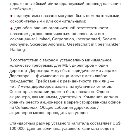
однако английский и/или французский перевод названия
необходим;
недопустимы названи могушие быть нежелательными,
оскорбительными или сомнительными;
для обозначения ограниченной ответственности
название должно оканчиваться на слово или его
сокращение: Limited, Corporation, Incorporated, Societe
Anonyme, Sociedad Anonima, Gesellschaft mit beshrankter
Haftung.
В соответствии с законом установлено минимальное
количество требуемых для МБК директоров – один
директор. Директора могут быть юридическими лицами.
Директора — физические лица могут иметь любое
гражданство. Требований к резидентности этих лиц —
нет. Имена директоров изъяты из публичных отчетов.
Секретарь компании должен быть назначен. Одного
акционера, как минимум, достаточно. Компания должна
хранить реестр акционеров в зарегистрированном офисе
на Сейшеллах. Общие собрания директоров /
акционеров можно проводить где угодно.
Стандартный размер уставного капитала составляет US$
100.000. Данная величина уставного капитала ведет к