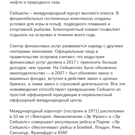
нефти и природного газа.
Сейшелы – международный курорт высокого класса. В
фешенебельных гостиничных комплексах созданы
условия для игры в гольф, подводного плавания и
спортивной рыбалки. Благоприятный климат позволяет
отдыхать на островах в течение всего года.
Сектор финансовых услуг развивается наряду с другими
секторами экономики. Официальные лица в
правительстве островов считают, что индустрия
финансовых услуг должна к 2017 г. приносить больше
доходов, чем туризм. На Сейшеллах было обновлено
законодательство — в 2007 г. был обновлен закон о
взаимных фондах, вступил в действие закон о ценных
бумагах, а также закон о страховой деятельности. Все эти
нововведения способствуют превращению Сейшелл из
простой оффшорной юрисдикции в первоклассный
оффшорный международный центр.
Международный аэропорт (построен в 1971) расположен
в 10 км от г.Виктории. Авиакомпании «Эр Франс» и «Эр
Сейшелс» совершают регулярные рейсы в Париж. «Эр
Сейшелс» обеспечивает рейсы в Бомбей, Лондон, Рим,
Сингапур, Франкфурт и ЮАР.