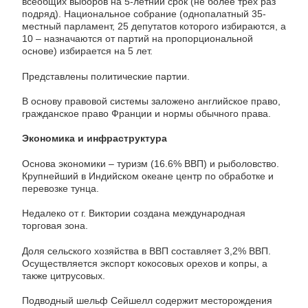
всеобщих выборов на 5-летний срок (не более трех раз
подряд). Национальное собрание (однопалатный 35-
местный парламент, 25 депутатов которого избираются, а
10 – назначаются от партий на пропорциональной
основе) избирается на 5 лет.
Представлены политические партии.
В основу правовой системы заложено английское право,
гражданское право Франции и нормы обычного права.
Экономика и инфраструктура
Основа экономики – туризм (16.6% ВВП) и рыболовство.
Крупнейший в Индийском океане центр по обработке и
перевозке тунца.
Недалеко от г. Виктории создана международная
торговая зона.
Доля сельского хозяйства в ВВП составляет 3,2% ВВП.
Осуществляется экспорт кокосовых орехов и копры, а
также цитрусовых.
Подводный шельф Сейшелл содержит месторождения