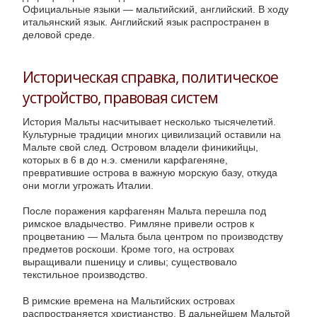
Официальные языки — мальтийский, английский. В ходу
итальянский язык. Английский язык распространен в
деловой среде.
Историческая справка, политическое
устройство, правовая систем
История Мальты насчитывает несколько тысячелетий.
Культурные традиции многих цивилизаций оставили на
Мальте свой след. Островом владели финикийцы,
которых в 6 в до н.э. сменили карфагеняне,
превратившие острова в важную морскую базу, откуда
они могли угрожать Италии.
После поражения карфагенян Мальта перешла под
римское владычество. Римляне привели остров к
процветанию — Мальта была центром по производству
предметов роскоши. Кроме того, на островах
выращивали пшеницу и сливы; существовало
текстильное производство.
В римские времена на Мальтийских островах
распространяется христианство. В дальнейшем Мальтой