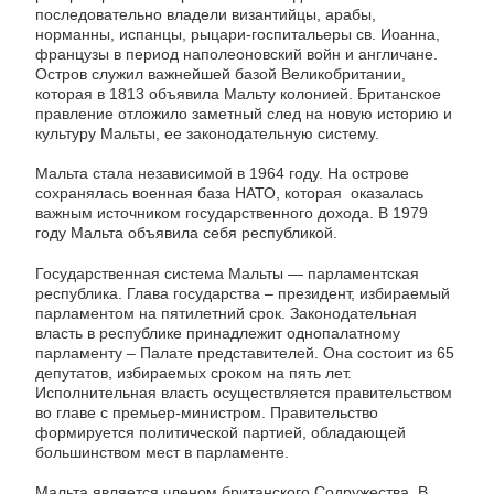
последовательно владели византийцы, арабы,
норманны, испанцы, рыцари-госпитальеры св. Иоанна,
французы в период наполеоновский войн и англичане.
Остров служил важнейшей базой Великобритании,
которая в 1813 объявила Мальту колонией. Британское
правление отложило заметный след на новую историю и
культуру Мальты, ее законодательную систему.
Мальта стала независимой в 1964 году. На острове
сохранялась военная база НАТО, которая оказалась
важным источником государственного дохода. В 1979
году Мальта объявила себя республикой.
Государственная система Мальты — парламентская
республика. Глава государства – президент, избираемый
парламентом на пятилетний срок. Законодательная
власть в республике принадлежит однопалатному
парламенту – Палате представителей. Она состоит из 65
депутатов, избираемых сроком на пять лет.
Исполнительная власть осуществляется правительством
во главе с премьер-министром. Правительство
формируется политической партией, обладающей
большинством мест в парламенте.
Мальта является членом британского Содружества. В