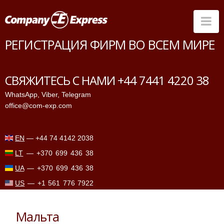
Na
РЕГИСТРАЦИЯ ФИРМ ВО ВСЕМ МИРЕ
Страны
Банки
СВЯЖИТЕСЬ С НАМИ +44 7441 4220 38
Услуги
WhatsApp
,
Viber
,
Telegram
office@com-exp.com
Прайс-лист
ПМЖ
EN
—
+44 74 4142 2038
Контакты
LT
—
+370 699 436 38
FAQ
UA
—
+370 699 436 38
US
—
+1 561 776 7922
Мальта