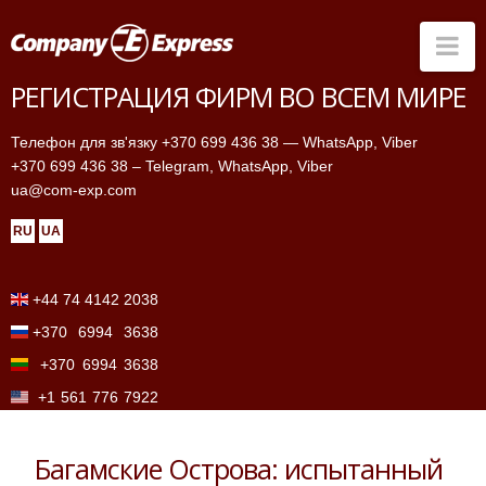
Na
РЕГИСТРАЦИЯ ФИРМ ВО ВСЕМ МИРЕ
Страны
Телефон для зв'язку +370 699 436 38
—
WhatsApp
,
Viber
Банки
+370 699 436 38
– Telegram,
WhatsApp
,
Viber
ua@com-exp.com
Услуги
RU
UA
Прайс-лист
Почему мы
+44 74 4142 2038
Контакты
+370 6994 3638
FAQ
+370 6994 3638
+1 561 776 7922
Багамские Острова: испытанный