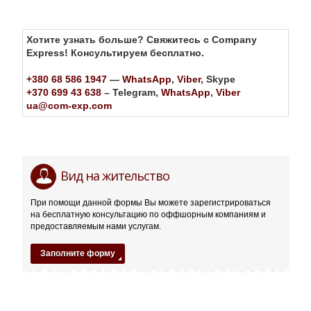
Хотите узнать больше? Свяжитесь с Company
Express! Консультируем бесплатно.
+380 68 586 1947
—
WhatsApp
,
Viber
, Skype
+370 699 43 638
– Telegram,
WhatsApp
,
Viber
ua@com-exp.com
Багамские
22ce*com
Вид на жительство
Острова:
испытанный
При помощи данной формы Вы можете зарегистрироваться
на бесплатную консультацию по оффшорным компаниям и
временем
предоставляемым нами услугам.
престижный
Заполните форму
оффшор
08.03.2018